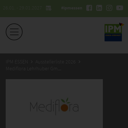
26.01. - 29.01.2027
#ipmessen
IPM ESSEN
Ausstellerliste 2026
Mediflora Lehrhuber GmbH