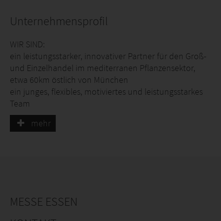
Unternehmensprofil
WIR SIND:
ein leistungsstarker, innovativer Partner für den Groß-
und Einzelhandel im mediterranen Pflanzensektor,
etwa 60km östlich von München
ein junges, flexibles, motiviertes und leistungsstarkes
Team
mehr
WIR BIETEN IHNEN:
ein vielfältiges Pflanzensortiment aus allen
Anbauregionen in Italien und Spanien
ständige Qualitätsprüfung und -sicherung durch
eigene Mitarbeiter vor Ort
Ware im Direktversand aus Albenga, der Toskana,
MESSE ESSEN
Sizilien, Apulien und Spanien
flexible Warenbeschaffung mit kurzen Vorlaufzeiten