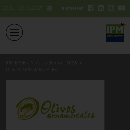
26.01. - 29.01.2027
#ipmessen
IPM ESSEN
Ausstellerliste 2026
OLIVOS ORNAMENTALES S.L.