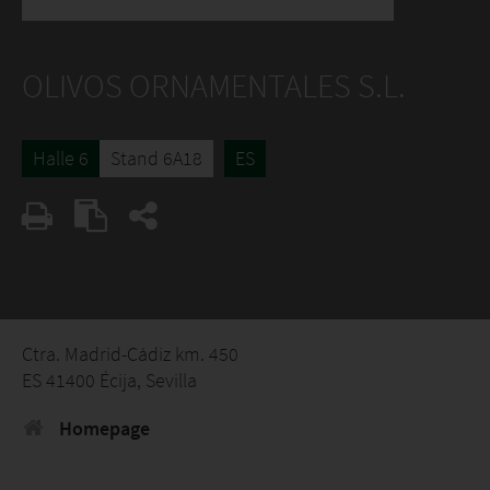
OLIVOS ORNAMENTALES S.L.
Halle 6
Stand 6A18
ES
Ctra. Madrid-Cádiz km. 450
ES 41400 Écija, Sevilla
Homepage