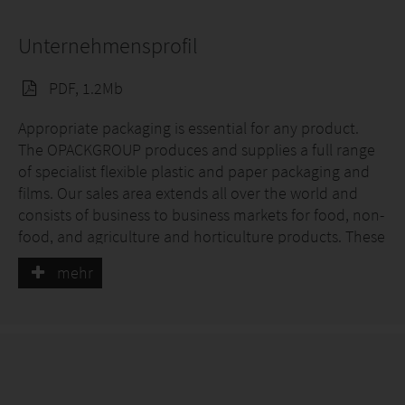
Unternehmensprofil
PDF, 1.2Mb
Appropriate packaging is essential for any product.
The OPACKGROUP produces and supplies a full range
of specialist flexible plastic and paper packaging and
films. Our sales area extends all over the world and
consists of business to business markets for food, non-
food, and agriculture and horticulture products. These
are our technologies: Blow extrusion, flexoprinting,
mehr
lamination and product conversion.