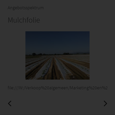
Angebotsspektrum
Mulchfolie
file:///W:/Verkoop%20algemeen/Marketing%20en%20co