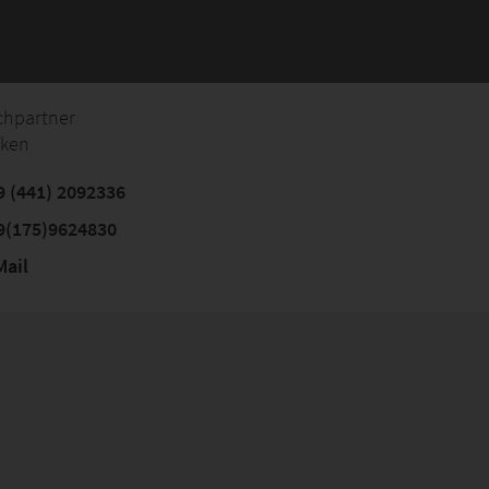
chpartner
fken
 (441) 2092336
9(175)9624830
ail