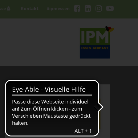
sse
Kontakt
#ipmessen