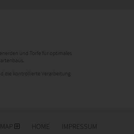
menerden und Torfe für optimales
artenbaus.
 die kontrollierte Verarbeitung
land und dem Baltikum garantieren eine konstant
e wird in intensiver Zusammenarbeit mit Forschungs-
ionsverfahren die Herstellung von
rechend unserer Kundenwünsche
EMAP
HOME
IMPRESSUM
 abgestimmt werden.