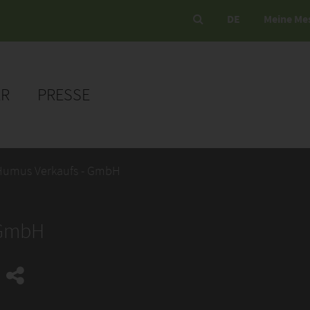
DE
Meine Me
ER
PRESSE
 Humus Verkaufs - GmbH
 GmbH