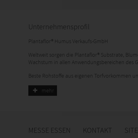
Unternehmensprofil
Plantaflor® Humus Verkaufs-GmbH
Weltweit sorgen die Plantaflor® Substrate, Blu
Wachstum in allen Anwendungsbereichen des G
Beste Rohstoffe aus eigenen Torfvorkommen und
auf modernsten Produktionsanlagen in Deutsch
hohe Qualität der gesamten Produktrange. Dies
mehr
und Versuchsanstalten ständig ausgebaut
und weiterentwickelt.
Darüber hinaus ermöglichen innovative Produkt
individuellen Substratmischungen, die entsp
MESSE ESSEN
KONTAKT
SIT
exakt auf die jeweiligen Pflanzen und Kulturen