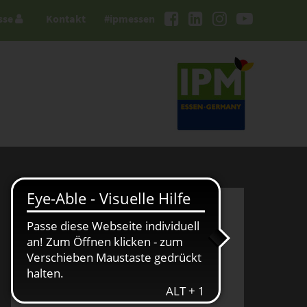
sse
Kontakt
#ipmessen