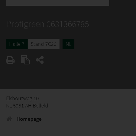
Profigreen 0631366785
Halle 7
Stand 7C26
NL
Elshoutweg 10
NL 5951 AH Belfeld
Homepage