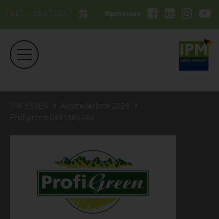
26.01. - 29.01.2027
#ipmessen
IPM ESSEN
Ausstellerliste 2026
Profigreen 0631366785