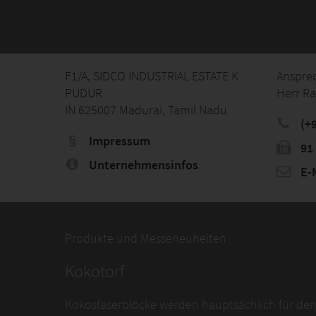
F1/A, SIDCO INDUSTRIAL ESTATE K
Anspre
PUDUR
Herr Ra
IN 625007 Madurai, Tamil Nadu
(+
Impressum
91
Unternehmensinfos
E-M
Produkte und Messeneuheiten
Kokotorf
Kokosfaserblöcke werden hauptsächlich für den