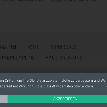
 by ensuring quality, customer satisfaction, and
s been to touch people's lives through innovative
s to drive us to change the future for the better. The
actices are trust, transparency, and innovation.
EMAP
HOME
IMPRESSUM
EITSERKLÄRUNG
HAUSORDNUNG
on Dritten, um ihre Dienste anzubieten, stetig zu verbessern und We
ederzeit mit Wirkung für die Zukunft widerrufen oder ändern.
AKZEPTIEREN