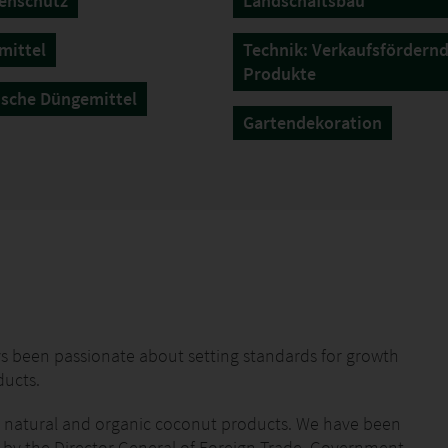
enschutz
Landschaftsbau
mittel
Technik: Verkaufsfördern
Produkte
sche Düngemittel
Gartendekoration
ys been passionate about setting standards for growth
ducts.
% natural and organic coconut products. We have been
 by the Director General of Foreign Trade, Government