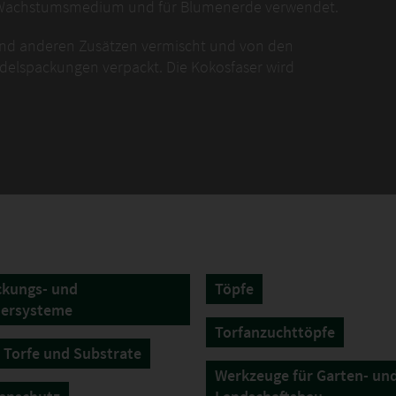
s Wachstumsmedium und für Blumenerde verwendet.
und anderen Zusätzen vermischt und von den
delspackungen verpackt. Die Kokosfaser wird
resst.
e Fähigkeit aus, hoher Verdichtung standzuhalten, ohne
in organisches Material und vollständig biologisch
achstumsmedium und ein idealer Ersatz für Torfmoos.
ckungs- und
Töpfe
iersysteme
Torfanzuchttöpfe
 Torfe und Substrate
Werkzeuge für Garten- un