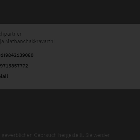
chpartner
ja Mathanchakkravarthi
91)9842139080
 9715857772
ail
 gewerblichen Gebrauch hergestellt. Sie werden