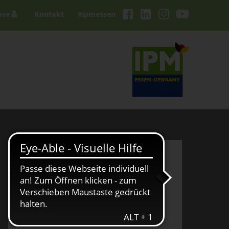
sse
Kontakt
#ipmessen