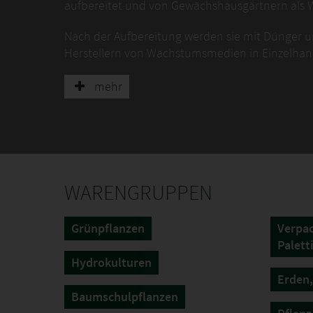
aufbereitet und von Gewächshausgärtnern al
Nach der Aufbereitung werden sie mit Dünger 
Herstellern von Wachstumsmedien in Einzelhan
gewaschen, getrocknet und zu 5-kg-Blöcken gep
mehr
Kokosfaser zeichnet sich durch ihre einzigartig
ihre vorteilhafte Struktur zu verlieren. Sie ist e
abbaubar. Kokosfaser ist ein hervorragendes W
WARENGRUPPEN
Grünpflanzen
Verpa
Palett
Hydrokulturen
Erden,
Baumschulpflanzen