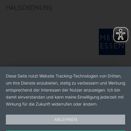
einzigartige Auswahl- und Kombinationsmöglichkeit.
HAUSORDNUNG
Außerdem ist der Betrieb durch seine Azaleen-
Züchtung bekannt. Sorten wie Sachsenstern, Michelle
Marie, Franziska und Kassandra sind nur wenige der
vielen Bekanntheiten, die aus der Züchtungsarbeit von
Karsten Rannacher stammen.
Diese Seite nutzt Website Tracking-Technologien von Dritten,
um ihre Dienste anzubieten, stetig zu verbessern und Werbung
entsprechend der Interessen der Nutzer anzuzeigen. Ich bin
damit einverstanden und kann meine Einwilligung jederzeit mit
Wirkung für die Zukunft widerrufen oder ändern.
ABLEHNEN