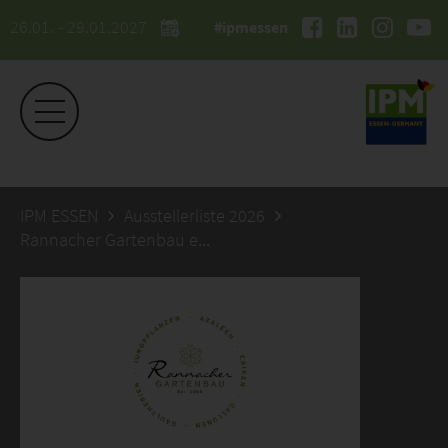
26.01. - 29.01.2027
#ipmessen
IPM ESSEN
Ausstellerliste 2026
Rannacher Gartenbau eGbR