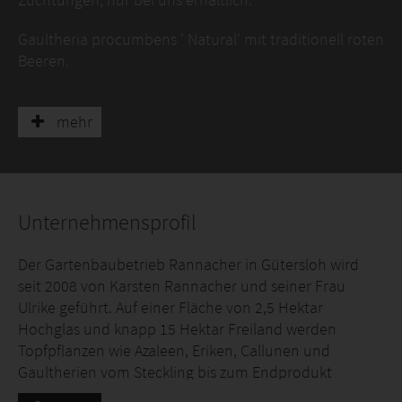
Gaultheria procumbens ' Natural' mit traditionell roten
Beeren.
Gaultheria procumbens 'White Pearl ®' mit rein-weißen
Beeren.
mehr
Gaultheria procumbens 'Panny PuⓈ' mit roten und
weißen Beeren.
Unternehmensprofil
Gaultheria procumbens 'Dark Pearl' mit roten Beeren
und dunkellaubigem Blatt.
Der Gartenbaubetrieb Rannacher in Gütersloh wird
seit 2008 von Karsten Rannacher und seiner Frau
Ulrike geführt. Auf einer Fläche von 2,5 Hektar
Hochglas und knapp 15 Hektar Freiland werden
Topfpflanzen wie Azaleen, Eriken, Callunen und
Gaultherien vom Steckling bis zum Endprodukt
produziert. „Die IPM bietet uns die Möglichkeit,