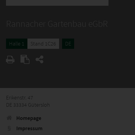
Rannacher Gartenbau eGbR
Halle 1
Stand 1C26
DE
Erikenstr. 47
DE 33334 Gütersloh
Homepage
Impressum