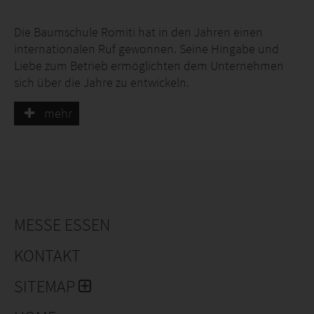
Die Baumschule Romiti hat in den Jahren einen
internationalen Ruf gewonnen. Seine Hingabe und
Liebe zum Betrieb ermöglichten dem Unternehmen
sich über die Jahre zu entwickeln.
Derzeit reifen und gedeihen auf über 100 Hektar
mehr
gepflegten Freilandflächen hochwertige Nadel-, Obst-,
Rosen und Ziergehölze für Gartencenter und
Wiederverkauf.
Wir sind stets bestrebt, beste Qualität zu erzielen. Die
langjährige Erfahrung mit Bäumen und Pflanzen,
sowie die kontinuierliche und liebevolle Pflege
MESSE ESSEN
garantieren Anwuchserfolg.
KONTAKT
Wir würden uns freuen, Sie auf unserem Stand 7C24
begrüßen zu dürfen!
SITEMAP