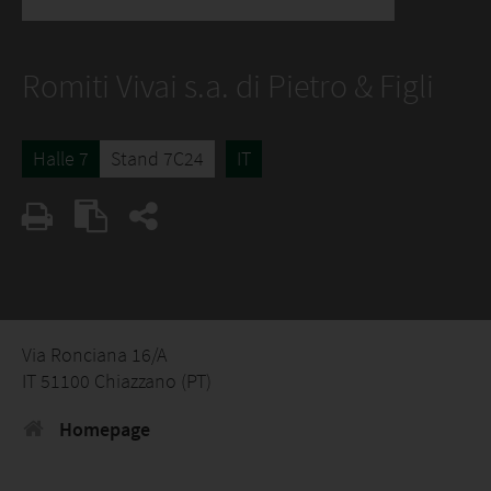
Romiti Vivai s.a. di Pietro & Figli
Halle 7
Stand 7C24
IT
Via Ronciana 16/A
IT 51100 Chiazzano (PT)
Homepage