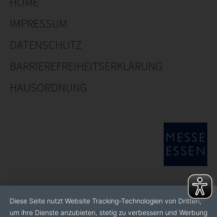
HOME
IMPRESSUM
DATENSCHUTZ
BARRIEREFREIHEITSERKLÄRUNG
HAUSORDNUNG
Diese Seite nutzt Website Tracking-Technologien von Dritten,
um ihre Dienste anzubieten, stetig zu verbessern und Werbung