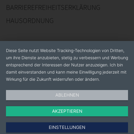
und anderen Forschungseinrichtungen.
BARRIEREFREIHEITSERKLÄRUNG
Um bei größeren Projekten das Potential unserer
HAUSORDNUNG
Produkte voll auszuschöpfen bieten wir Ihnen die
Möglichkeit einer Beratung direkt vor Ort. So können
wir flexibel auf Ihre Bedürfnisse eingehen und die
Lichtplanung individuell gestalten.
Diese Seite nutzt Website Tracking-Technologien von Dritten,
um ihre Dienste anzubieten, stetig zu verbessern und Werbung
entsprechend der Interessen der Nutzer anzuzeigen. Ich bin
damit einverstanden und kann meine Einwilligung jederzeit mit
Wirkung für die Zukunft widerrufen oder ändern.
ABLEHNEN
AKZEPTIEREN
EINSTELLUNGEN