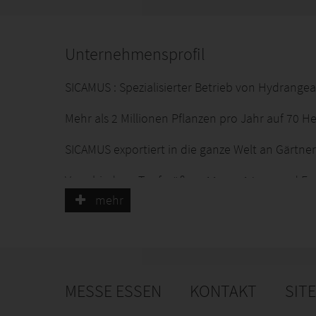
Unternehmensprofil
SICAMUS : Spezialisierter Betrieb von Hydrang
Mehr als 2 Millionen Pflanzen pro Jahr auf 70 He
SICAMUS exportiert in die ganze Welt an Gärtne
Verschiedene Topfgrößen: 11 cm, 14 cm und Exe
mehr
SICAMUS hat auch seine eigene Forschung und E
SICAMUS ist dank eines erfolgreichen Teams ein
Kontaktieren Sie uns, um weitere Informationen
MESSE ESSEN
KONTAKT
SIT