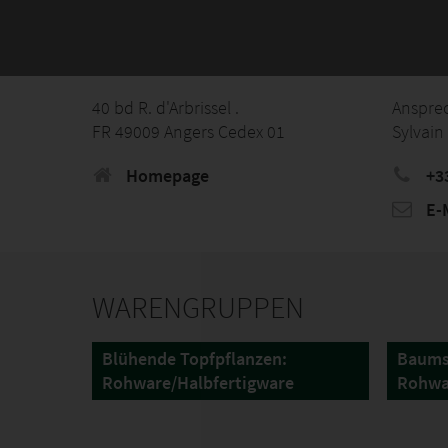
40 bd R. d'Arbrissel .
Anspre
FR 49009 Angers Cedex 01
Sylvain
Homepage
+3
E-M
WARENGRUPPEN
Blühende Topfpflanzen:
Baums
Rohware/Halbfertigware
Rohwa