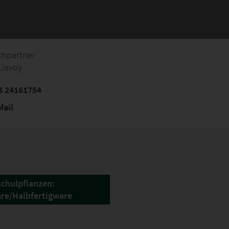
chpartner
 Javoy
3 24161754
ail
chulpflanzen:
re/Halbfertigware