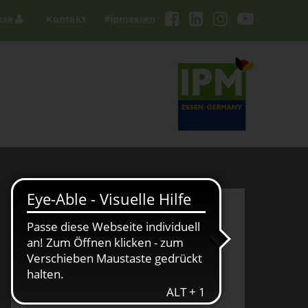
sse
Kontakt
#ipmessen