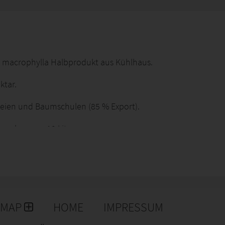
ea macrophylla Halbprodukt aus Kühlhaus.
ktar.
reien und Baumschulen (85 % Export).
mplare von 10 Liter.
ntwicklung, um neue Sorten zu kreieren.
er der europäischen Marktführer für Hortensien.
 zu erhalten.
EMAP
HOME
IMPRESSUM