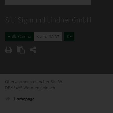
SiLi Sigmund Lindner GmbH
Halle Galeria
Stand GA-37
DE
Oberwarmensteinacher Str. 38
DE 95485 Warmensteinach
Homepage