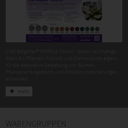
Craft Bioglitter® SPARKLE Flower - dieser nachhaltige
Glanz für Pflanzen, Floristik und Events wurde eigens
für die dekorative Gestaltung von Blumen,
Pflanzenarrangements und stilvollen Inszenierungen
entwickelt.
Die Glitzerpartikel sind vollständig biologisch abbaubar
mehr
und unbedenklich für natürliche Umgebungen. Das
Produkt wird exklusiv unter der Marke Craft Bioglitter®
in praktischer, verbraucherfreundlicher Verpackung
angeboten. Wichtig: Nicht für kosmetische
WARENGRUPPEN
Anwendungen geeignet.