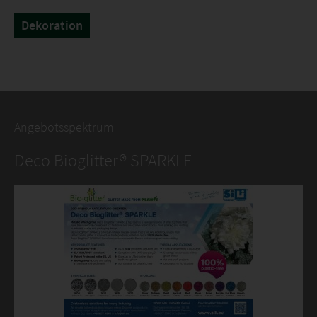
Dekoration
Farben anzeigen
Angebotsspektrum
Deco Bioglitter® SPARKLE