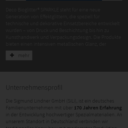
Deco Bioglitter® SPARKLE steht für eine neue
Generation von Effektglittern, die speziell für
technische und dekorative Einsatzbereiche entwickelt
wurden – von Druck und Beschichtung bis hin zu
Kunsthandwerk und Verpackungsdesign. Die Produkte
bieten einen intensiven metallischen Glanz, der
herkömmlichem Plastikglitter in nichts nachsteht,
mehr
basieren dabei auf biologisch abbaubaren Materialien
und sind zu 100 % plastikfrei. Damit vereint Deco
Bioglitter® SPARKLE visuelle Brillanz mit ökologischer
Verantwortung.
Unternehmensprofil
Entdecken Sie die Farbpalette unserer Produktreihe
und finden Sie Ihre Favoriten! Haben Sie weitere
Die Sigmund Lindner GmbH (SiLi), ist ein deutsches
Fragen, wünschen zusätzliche Details oder eine
Familienunternehmen mit über
170 Jahren Erfahrung
individuelle Lösung? Kontaktieren Sie uns – wir
in der Entwicklung hochwertiger Spezialmaterialien. An
beraten Sie gerne.
unserem Standort in Deutschland verbinden wir