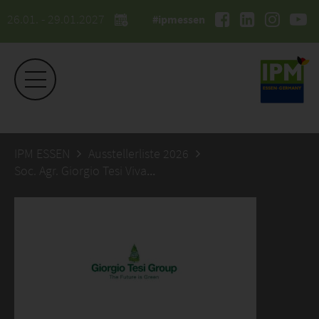
26.01. - 29.01.2027
#ipmessen
IPM ESSEN
Ausstellerliste 2026
Soc. Agr. Giorgio Tesi Vivai s.s.