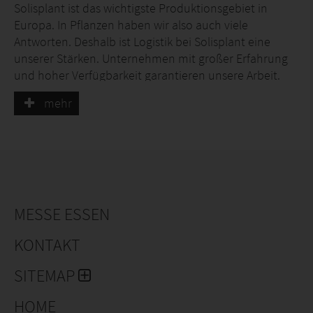
Solisplant ist das wichtigste Produktionsgebiet in
Europa. In Pflanzen haben wir also auch viele
Antworten. Deshalb ist Logistik bei Solisplant eine
unserer Stärken. Unternehmen mit großer Erfahrung
und hoher Verfügbarkeit garantieren unsere Arbeit.
Unser hochprofessionelles Personal kann Sie in
mehr
verschiedenen Sprachen unterstützen. Mit dem
Kunden zu kommunizieren, ist das A und O von
Solisplant.
"Nähe zum Kunden, Vertrauensbeziehungen
aufbauen"
Unsere Verkäufer stehen in ständigem Kontakt mit
dem Feld und den Produktionen und kennen daher
MESSE ESSEN
den Status der Produkte wie kein anderer. Darüber
KONTAKT
hinaus verfügen wir über umfangreiche
Logistikerfahrung, um den Erfolg bei Lieferungen
SITEMAP
sicherzustellen.
HOME