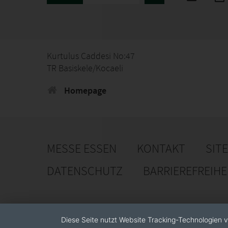
Kurtulus Caddesi No:47
TR Basiskele/Kocaeli
Homepage
MESSE ESSEN
KONTAKT
SIT
DATENSCHUTZ
BARRIEREFREIH
Diese Seite nutzt Website Tracking-Technologien v