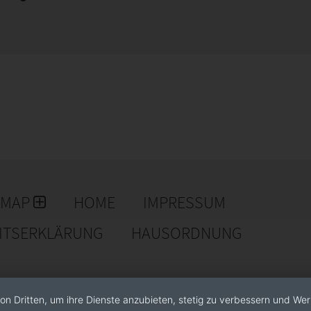
EMAP
HOME
IMPRESSUM
EITSERKLÄRUNG
HAUSORDNUNG
on Dritten, um ihre Dienste anzubieten, stetig zu verbessern und We