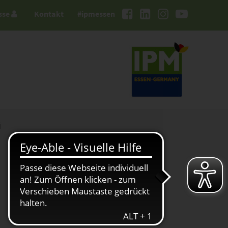
sse
Kontakt
#ipmessen
i