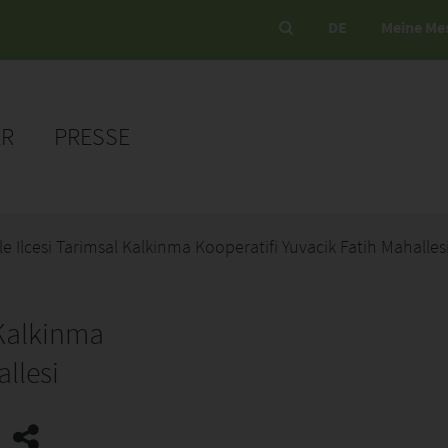
DE
Meine Me
ER
PRESSE
ele Ilcesi Tarimsal Kalkinma Kooperatifi Yuvacik Fatih Mahalles
 Kalkinma
llesi