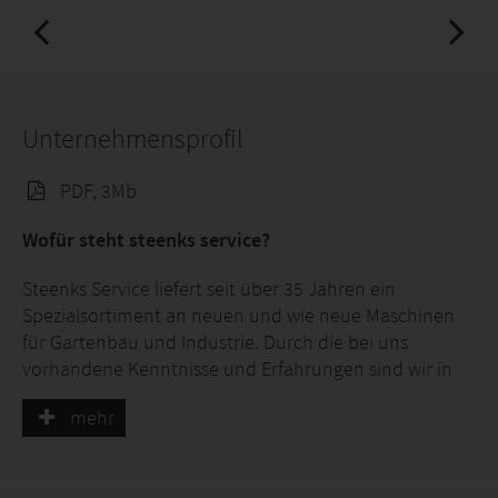
Unternehmensprofil
PDF, 3Mb
Wofür steht steenks service?
Steenks Service liefert seit über 35 Jahren ein
Spezialsortiment an neuen und wie neue Maschinen
für Gartenbau und Industrie. Durch die bei uns
vorhandene Kenntnisse und Erfahrungen sind wir in
der Lage, Sie zu Ihren Maschinen fachkundig zu
mehr
beraten.
Egal, ob es sich um Elektro-Traktoren, Elektro-
Rohrschienenwagen,Reinigungsmaschinen, Anhänger,