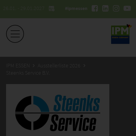
26.01. - 29.01.2027
#ipmessen
IPM ESSEN
Ausstellerliste 2026
Steenks Service B.V.