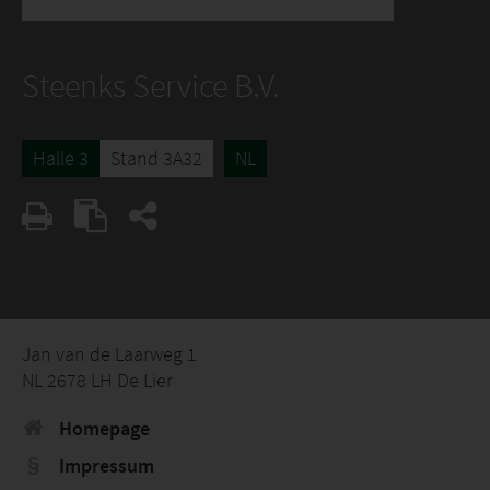
Steenks Service B.V.
Halle 3
Stand 3A32
NL
Jan van de Laarweg 1
NL 2678 LH De Lier
Homepage
Impressum