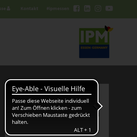
sse
Kontakt
#ipmessen