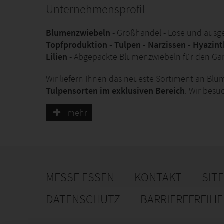
Unternehmensprofil
Blumenzwiebeln
- Großhandel - Lose und ausg
Topfproduktion - T
ulpen - Narzissen - Hyazinth
Lilien
- Abgepackte Blumenzwiebeln für den Ga
Wir liefern Ihnen das neueste Sortiment an Blum
Tulpensorten im exklusiven Bereich
. Wir besu
mehr
Flowerbulbs
Flower bulbs
MESSE ESSEN
KONTAKT
SIT
DATENSCHUTZ
BARRIEREFREIH