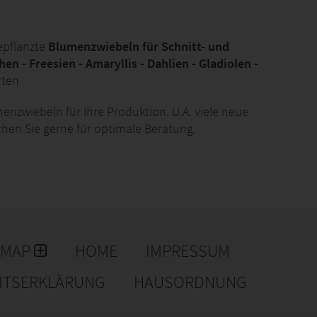
epflanzte
Blumenzwiebeln für Schnitt- und
en - Freesien - Amaryllis - Dahlien - Gladiolen -
rten
enzwiebeln für Ihre Produktion. U.A. viele neue
chen Sie gerne für optimale Beratung.
EMAP
HOME
IMPRESSUM
EITSERKLÄRUNG
HAUSORDNUNG