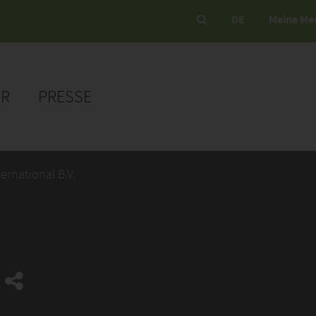
DE
Meine Me
ER
PRESSE
ernational B.V.