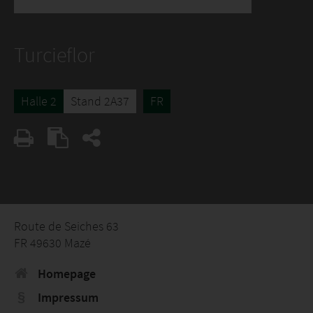
Turcieflor
Halle 2
Stand 2A37
FR
Route de Seiches 63
FR 49630 Mazé
Homepage
Impressum