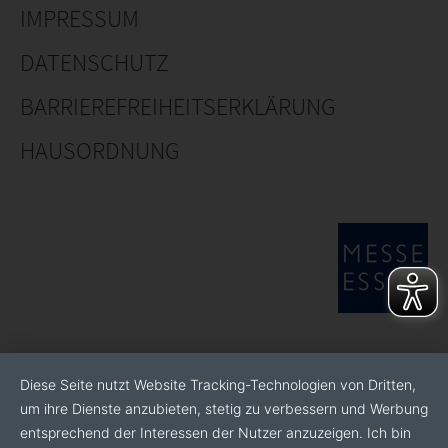
IMPRESSUM
DATENSCHUTZ
BARRIEREFREIHEITSERKLÄRUNG
HAUSORDNUNG
Diese Seite nutzt Website Tracking-Technologien von Dritten,
um ihre Dienste anzubieten, stetig zu verbessern und Werbung
entsprechend der Interessen der Nutzer anzuzeigen. Ich bin