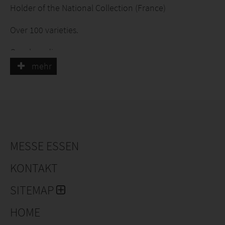
Holder of the National Collection (France)
Over 100 varieties.
Own breeding.
mehr
Production of tissue cultures.
Young plants and finished product.
MESSE ESSEN
KONTAKT
SITEMAP
HOME