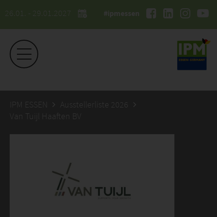
26.01. - 29.01.2027
#ipmessen
IPM ESSEN
Ausstellerliste 2026
Van Tuijl Haaften BV