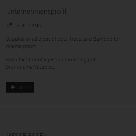
Unternehmensprofil
PDF, 7.2Mb
Supplier of all types of pots, trays, and Bamboo for
plantsupport
Manufacturer of injection moulding pot
brandname Vatuplast
Importer of Bamboocanes and Flowersticks
mehr
supplier of automotive for paper and paperpots
MESSE ESSEN