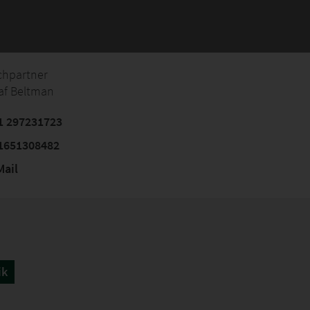
chpartner
af Beltman
1 297231723
1651308482
ail
ik