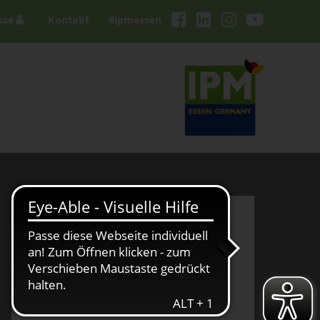
sse
Kontakt
#ipmessen