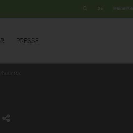
DE
Meine Me
ER
PRESSE
erhuur B.V.