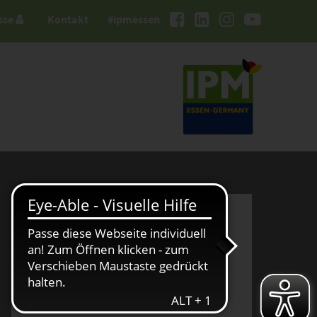
sse
Kontakt
#ipmessen