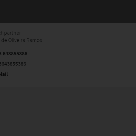
chpartner
 de Oliveira Ramos
3 643855386
3643855386
ail