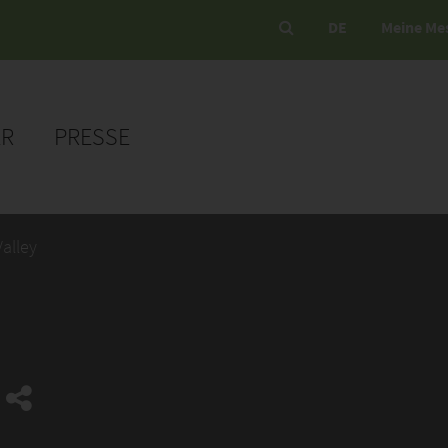
DE
Meine Me
ER
PRESSE
alley