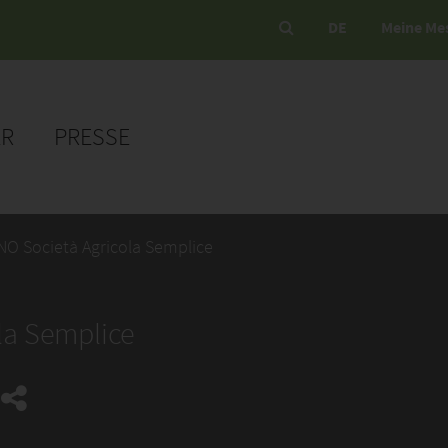
DE
Meine Me
ER
PRESSE
NO Società Agricola Semplice
la Semplice