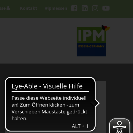
sse
Kontakt
#ipmessen