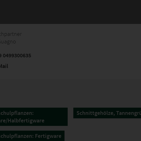
chpartner
 Guagno
9 0499300635
ail
chulpflanzen:
Schnittgehölze, Tannengr
re/Halbfertigware
hulpflanzen: Fertigware