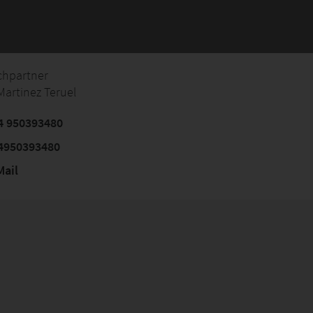
chpartner
Martinez Teruel
4 950393480
4950393480
ail