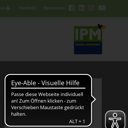
sse
Kontakt
#ipmessen