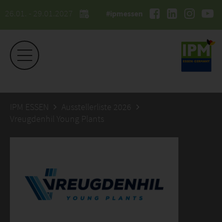
26.01. - 29.01.2027
#ipmessen
IPM ESSEN
Ausstellerliste 2026
Vreugdenhil Young Plants