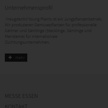
Unternehmensprofil
Vreugdenhil Young Plants ist ein Jungpflanzenbetrieb.
Wir produzieren Gemüsepflanzen für professionelle
Gärtner und Sämlinge (Stecklinge, Sämlinge und
Meristeme) für internationale
Züchtungsunternehmen.
Pick-&-Joy® Erntegemüse: eigene Züchtung
mehr
(Vreugdenhil Breeding & Seeds), Saatgutproduktion
und Endprodukte.
MESSE ESSEN
KONTAKT