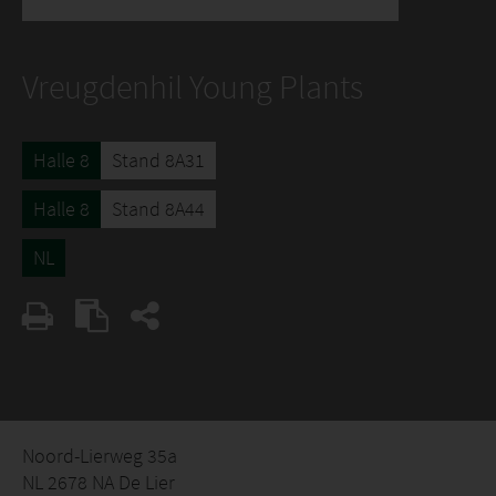
Vreugdenhil Young Plants
Halle 8
Stand 8A31
Halle 8
Stand 8A44
NL
Noord-Lierweg 35a
NL 2678 NA De Lier