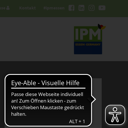
sse
Kontakt
#ipmessen