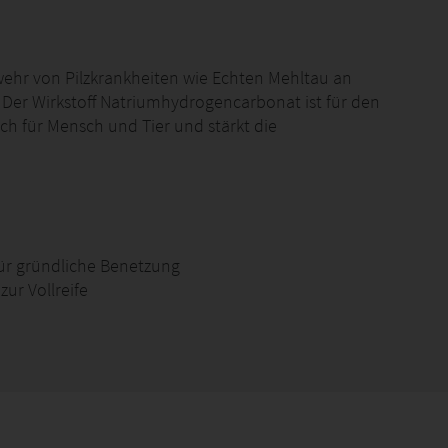
wehr von Pilzkrankheiten wie Echten Mehltau an
Der Wirkstoff Natriumhydrogencarbonat ist für den
h für Mensch und Tier und stärkt die
ür gründliche Benetzung
ur Vollreife