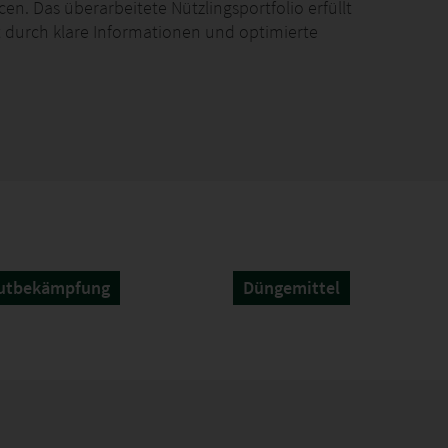
n. Das überarbeitete Nützlingsportfolio erfüllt
t durch klare Informationen und optimierte
iziente Produktdarstellung auf jeder Verkaufsfläche. Sie
karten, die jeweils für unterschiedliche Anwendungen
kler
ustier- und umweltverträglich
utbekämpfung
Düngemittel