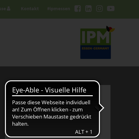
sse
Kontakt
#ipmessen