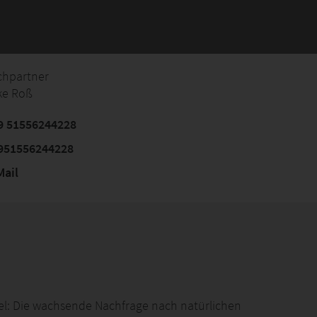
chpartner
ke Roß
9 51556244228
951556244228
ail
el: Die wachsende Nachfrage nach natürlichen