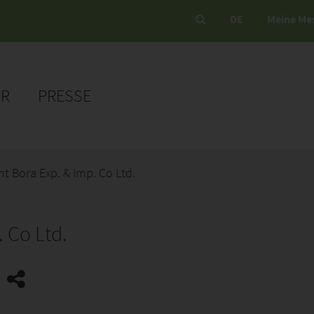
DE
Meine Me
ER
PRESSE
t Bora Exp. & Imp. Co Ltd.
 Co Ltd.