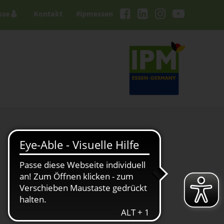
sse
Kontakt
#ipmessen