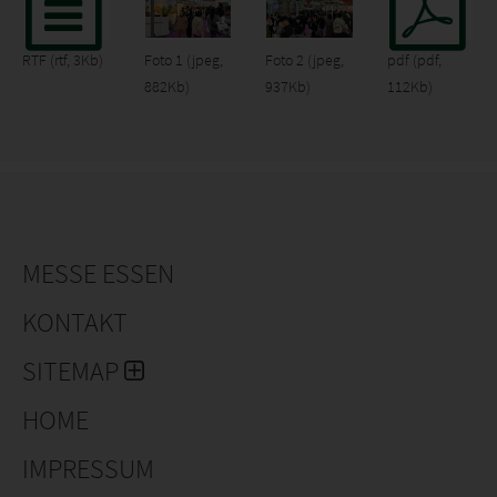
RTF
(rtf, 3Kb)
Foto 1
(jpeg,
Foto 2
(jpeg,
pdf
(pdf,
882Kb)
937Kb)
112Kb)
MESSE ESSEN
KONTAKT
SITEMAP
HOME
IMPRESSUM