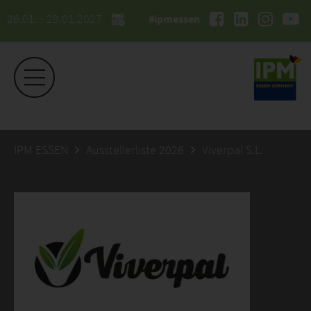
26.01. - 29.01.2027
#ipmessen
IPM ESSEN
Ausstellerliste 2026
Viverpal S.L.