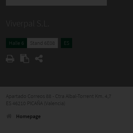
Viverpal S.L.
Halle 6
Stand 6E08
ES
Apartado Correos 88 - Ctra Albal-Torrent Km. 4,7
ES 46210 PICAÑA (Valencia)
Homepage