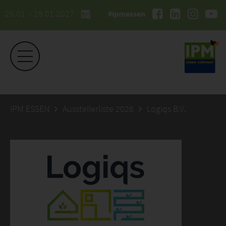
26.01. - 29.01.2027
#ipmessen
IPM ESSEN
Ausstellerliste 2026
Logiqs B.V.