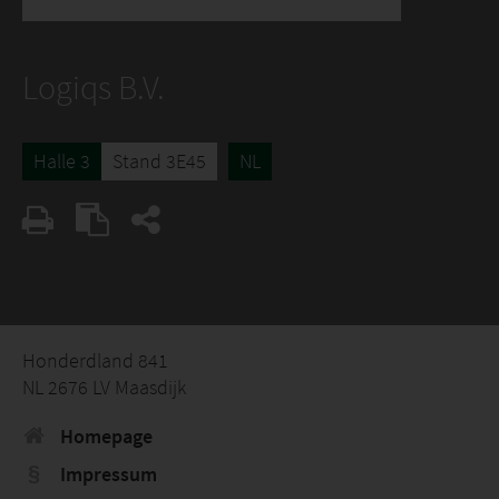
Logiqs B.V.
Halle 3
Stand 3E45
NL
Honderdland 841
NL 2676 LV Maasdijk
Homepage
Impressum