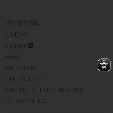
wir von einem durchdachten Plan ausgehend eine
geeignete Systemausführung. Wobei wir mit dem
Anbauer, der seine Arbeits- und Anbaubedingungen
jetzt und für die Zukunft so gut wie möglich zu
MESSE ESSEN
optimieren wünscht, innovativ mitdenken.
KONTAKT
Es ist nicht umsonst, dass wir sagen können:
SITEMAP
We Think Logistics.
HOME
IMPRESSUM
DATENSCHUTZ
BARRIEREFREIHEITSERKLÄRUNG
HAUSORDNUNG