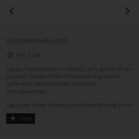
Unternehmensprofil
PDF, 1.5Mb
Logiqs, niedergelassen in Maasdijk, ist in gut 40 Jahren
zu einem maßgeblichen Produzenten logistischer
Systeme für den weltweiten Gartenbau
herangewachsen.
Logiqs war früher Intransit und danach Alcoa Agro und
ist durch die Übernahme Teil der Leen Huisman
mehr
Gruppe in Maasdijk geworden. Mit unserer jahrelangen
Erfahrung entwickeln wir für jede logistische Aufgabe
von Anbauern eine logische Lösung und verwirklichen