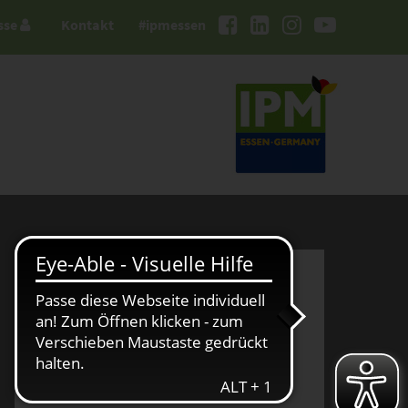
sse
Kontakt
#ipmessen