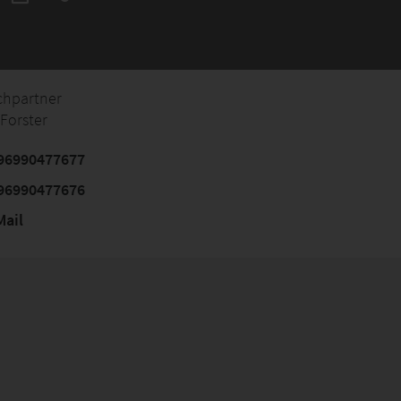
chpartner
Forster
96990477677
96990477676
ail