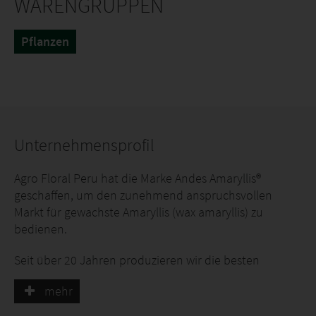
WARENGRUPPEN
Pflanzen
Unternehmensprofil
Agro Floral Peru hat die Marke Andes Amaryllis®
geschaffen, um den zunehmend anspruchsvollen
Markt für gewachste Amaryllis (wax amaryllis) zu
bedienen.
Seit über 20 Jahren produzieren wir die besten
Amarylliszwiebeln, und heute können wir der Welt
mehr
dieses einzigartige und exklusive Produkt anbieten.