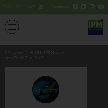
26.01. - 29.01.2027
#ipmessen
IPM ESSEN
Ausstellerliste 2026
Agro Floral Peru S.A.C.