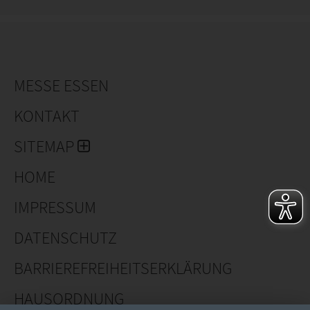
Bei Andes Amaryllis® bleiben wir unserem Engagement
für Qualität und kontinuierliche Innovation mit der
Unterstützung unserer Kunden und Partner treu.
MESSE ESSEN
KONTAKT
SITEMAP
HOME
IMPRESSUM
DATENSCHUTZ
BARRIEREFREIHEITSERKLÄRUNG
HAUSORDNUNG