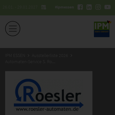
26.01. - 29.01.2027
#ipmessen
IPM ESSEN
Ausstellerliste 2026
Automaten-Service S. Roesler GmbH