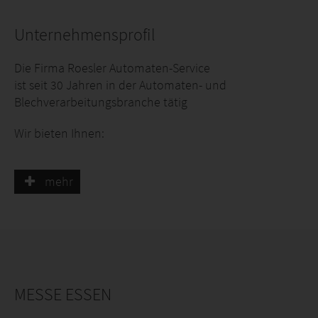
Unternehmensprofil
Die Firma Roesler Automaten-Service
ist seit 30 Jahren in der Automaten- und
Blechverarbeitungsbranche tätig
Wir bieten Ihnen:
Zigarettenautomaten
Vendingautomaten
mehr
Frischwarenautomaten
Geldwechslergehäuse
Hygieneautomaten für den Außen- und Innenbereich
Überholung und Reparatur von Automaten aller Typen
ein umfangreiches Ersatzteilprogramm
Dienstleistung
MESSE ESSEN
Oberflächen Bearbeitung
Blechverarbeitung