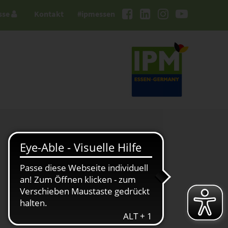
sse
Kontakt
#ipmessen