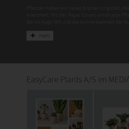
Pflanzen haben ein neues Erscheinungsbild, das
erleichtert. Mit den Paper Covers erhält jede Pf
die ins Auge fällt und die Aufmerksamkeit der Ku
Vorteile der neuen Verpackung
mehr
Verkauft sich besser: Die visuelle Präsentation 
Kunden zu gewinnen.
Verkaufsbereit: EAN-Code und Pflanzenpass sind
Pflanzen sofort bereit für den Verkauf im Geschä
EasyCare Plants A/S im MED
Einfach für den Kunden: EasyScore zeigt den Pf
Pflanzenratgeber.