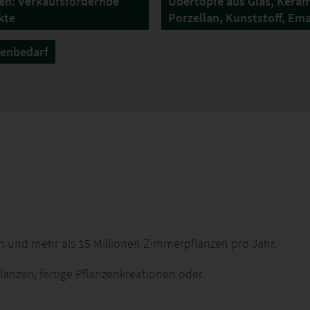
en: Verkaufsfördernde
Übertöpfe aus Glas, Keram
kte
Porzellan, Kunststoff, Ema
tenbedarf
n und mehr als 15 Millionen Zimmerpflanzen pro Jahr.
lanzen, fertige Pflanzenkreationen oder