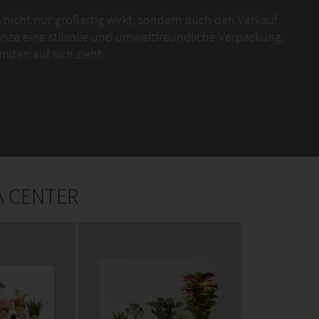
 nicht nur großartig wirkt, sondern auch den Verkauf
lanze eine stilvolle und umweltfreundliche Verpackung,
nden auf sich zieht.
und Storytelling helfen dabei, die Aufmerksamkeit der
 direkt auf der Verpackung aufgedruckt – so sind die
ft.
IA CENTER
legeaufwand, und ein QR-Code führt direkt zu einem