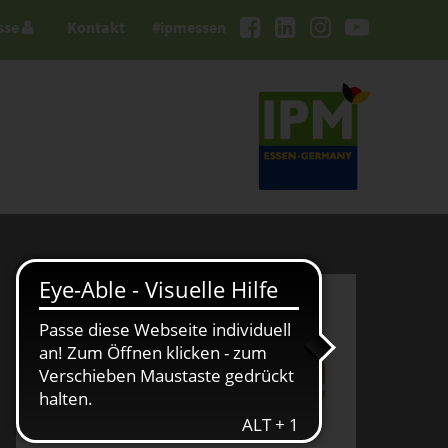
sse
Kontakt
#ipmessen