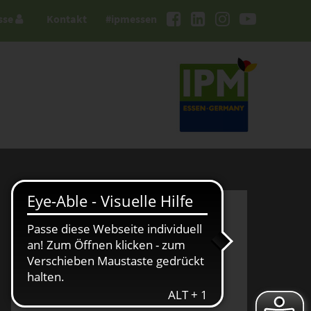
sse
Kontakt
#ipmessen