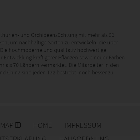
Anthurien- und Orchideenzüchtung mit mehr als 80
ken, um nachhaltige Sorten zu entwickeln, die über
 Die hochmoderne und qualitativ hochwertige
 Entwicklung kräftigerer Pflanzen sowie neuer Farben
 als 70 Ländern vermarktet. Die Mitarbeiter in den
 China sind jeden Tag bestrebt, noch besser zu
öher zu legen. Durch enge Zusammenarbeit - sowohl
em Markt immer einen Schritt voraus zu sein. Nur
ffen. Das passt perfekt zu unserer Mission, die Welt
der - überall - Freude an Anthurien und Orchideen
EMAP
HOME
IMPRESSUM
EITSERKLÄRUNG
HAUSORDNUNG