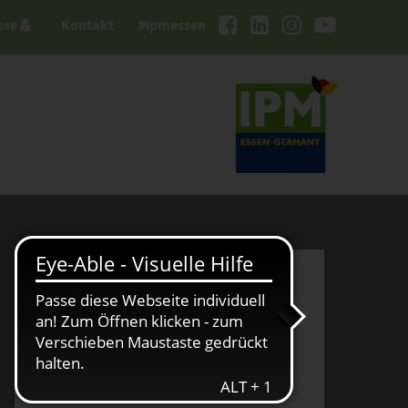
sse
Kontakt
#ipmessen