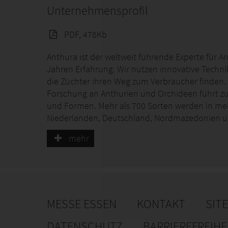
Unternehmensprofil
PDF, 478Kb
Anthura ist der weltweit führende Experte für 
Jahren Erfahrung. Wir nutzen innovative Techni
die Züchter ihren Weg zum Verbraucher finden.
Forschung an Anthurien und Orchideen führt zur
und Formen. Mehr als 700 Sorten werden in mehr
Niederlanden, Deutschland, Nordmazedonien und
werden.
mehr
Es liegt in unserer DNA, die Messlatte immer h
intern als auch extern - sind wir in der Lage, d
gemeinsam können wir das schönste Produkt scha
schöner zu machen und dafür zu sorgen, dass je
hat.
MESSE ESSEN
KONTAKT
SIT
DATENSCHUTZ
BARRIEREFREIH