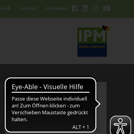
sse
Kontakt
#ipmessen