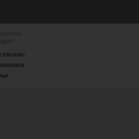
chpartner
ogaert
2 93626361
293624918
ail