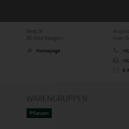
Berg 26
Anspre
BE 9860 Balegem
Koen B
Homepage
+3
+3
E-M
WARENGRUPPEN
Pflanzen