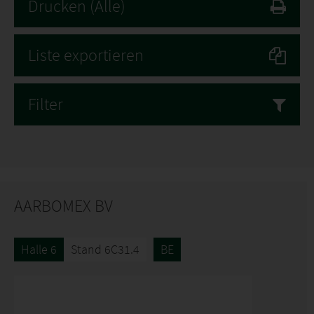
Drucken
(Alle)
Liste exportieren
Filter
AARBOMEX BV
Halle 6
Stand 6C31.4
BE