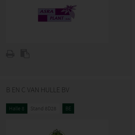
B EN C VAN HULLE BV
Halle 8
Stand 8D28
BE