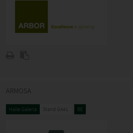
ARMOSA
Halle Galeria
Stand GA41
BE