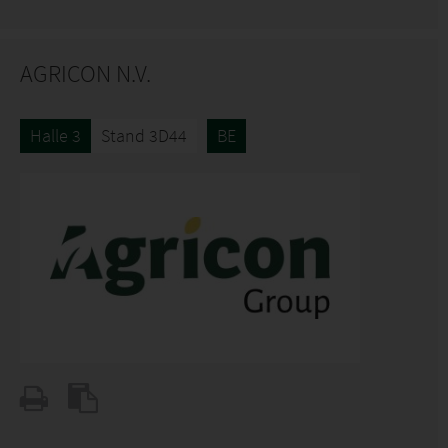
AGRICON N.V.
Halle 3
Stand 3D44
BE