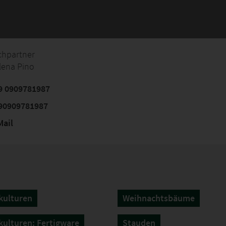
chpartner
lena Pino
9 0909781987
90909781987
ail
kulturen
Weihnachtsbäume
ulturen: Fertigware
Stauden