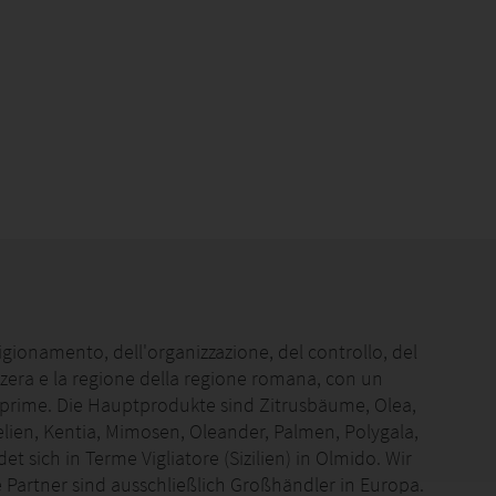
igionamento, dell'organizzazione, del controllo, del
vizzera e la regione della regione romana, con un
e prime.
Die Hauptprodukte sind Zitrusbäume, Olea,
lien, Kentia, Mimosen, Oleander, Palmen, Polygala,
et sich in Terme Vigliatore (Sizilien) in Olmido.
Wir
 Partner sind ausschließlich Großhändler in Europa.