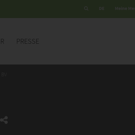
DE
Meine Me
ER
PRESSE
y BV