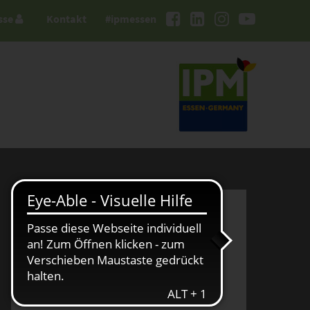
sse
Kontakt
#ipmessen