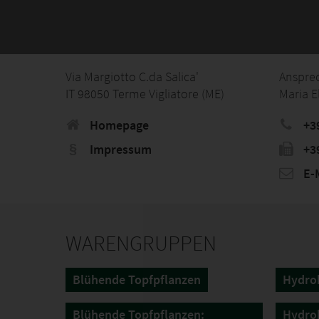
Via Margiotto C.da Salica'
Anspre
IT 98050 Terme Vigliatore (ME)
Maria E
Homepage
+3
Impressum
+3
E-M
WARENGRUPPEN
Blühende Topfpflanzen
Hydro
Blühende Topfpflanzen:
Hydrok