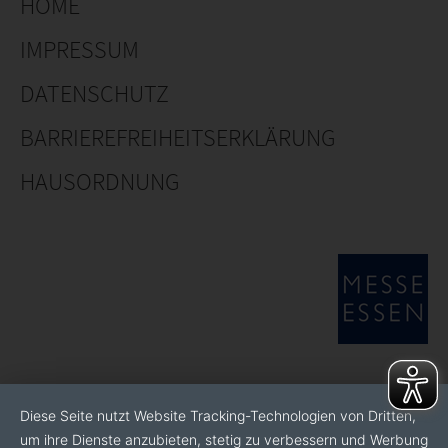
HOME
IMPRESSUM
DATENSCHUTZ
BARRIEREFREIHEITSERKLÄRUNG
HAUSORDNUNG
Diese Seite nutzt Website Tracking-Technologien von Dritten,
um ihre Dienste anzubieten, stetig zu verbessern und Werbung