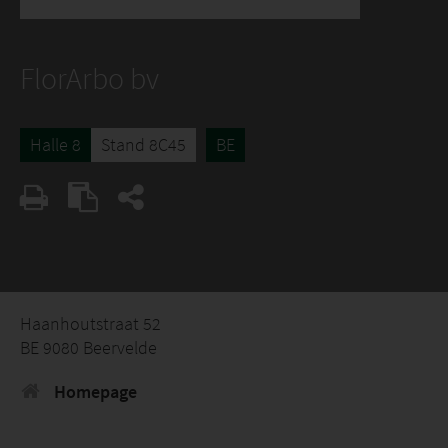
FlorArbo bv
Halle 8
Stand 8C45
BE
Haanhoutstraat 52
BE 9080 Beervelde
Homepage