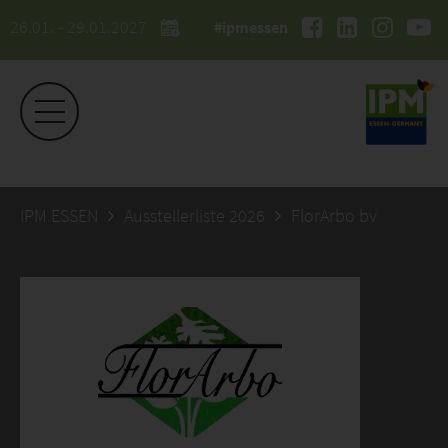
26.01. - 29.01.2027
#ipmessen
IPM ESSEN
Ausstellerliste 2026
FlorArbo bv