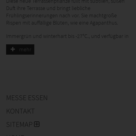
Diese neue Terrassenpflanze füllt mit subtilen, süßen
Duft ihre Terrasse und bringt liebliche
Frühlingserinnerungen nach vor. Sie machtgroße
Rispen mit auffällige Blüten, wie eine Agapanthus.
Immergrün und winterhart bis -27°C., und verfügbar in
das bessere Gartencenter.
mehr
T 19 cm Topf mit Dekoplastikcover.
MESSE ESSEN
KONTAKT
SITEMAP