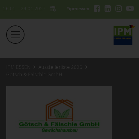
26.01. - 29.01.2027
#ipmessen
IPM ESSEN
Ausstellerliste 2026
Götsch & Fälschle GmbH