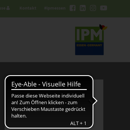
sse
Kontakt
#ipmessen