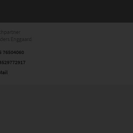
chpartner
nders Enggaard
5 76504060
4529772917
ail