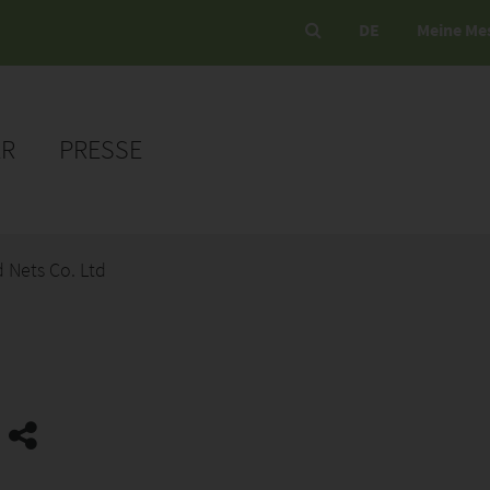
DE
Meine Me
ER
PRESSE
 Nets Co. Ltd