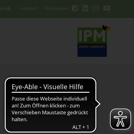
sse
Kontakt
#ipmessen