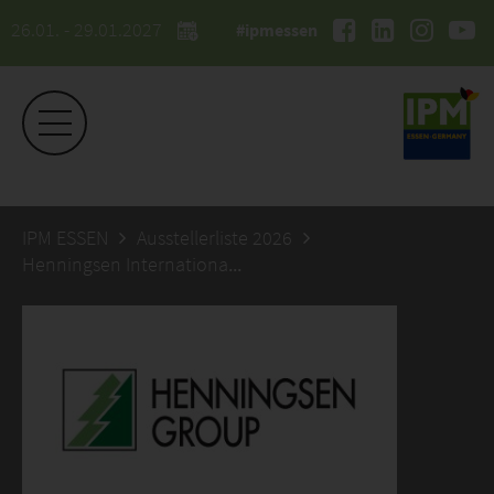
26.01. - 29.01.2027
#ipmessen
IPM ESSEN
Ausstellerliste 2026
Henningsen International AS