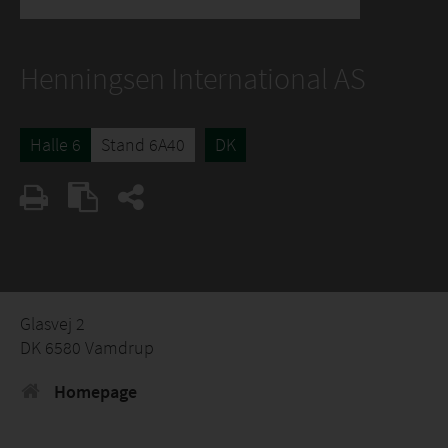
Henningsen International AS
Halle 6
Stand 6A40
DK
Glasvej 2
DK 6580 Vamdrup
Homepage