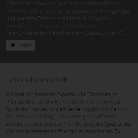
Pflanzenschulbäume, Topf- bzw. Containerpflanzen,
Koniferen, Olivenbäume, Sonderbäume, Formgehölze
und spezielle Formen, mediterrane Sträucher,
Forstpflanzen, Palmen und Obstbäume.
Über uns erhalten Sie mühelosen Zugang zu den 50
besten Baumschulen Spaniens.
mehr
Unternehmensprofil
Wir sind der führende Exporteur für Fachleute im
Pflanzenbereich. Dank eines breiten Sortiments an
Qualitäts-Pflanzen und effizienter Logistik können wir
alle Arten von Anfragen zuverlässig und effizient
erfüllen. Unsere oberste Priorität ist es, die Qualität der
von uns angebotenen Pflanzen zu garantieren. Zu