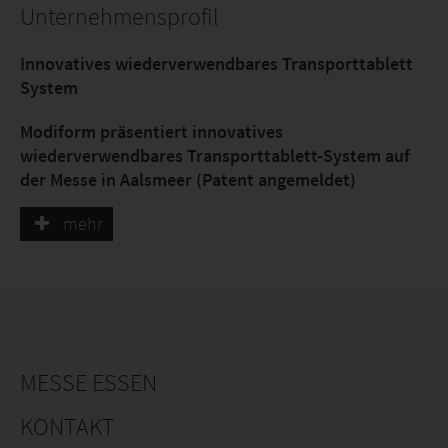
Unternehmensprofil
Innovatives wiederverwendbares Transporttablett
System
Modiform präsentiert innovatives
wiederverwendbares Transporttablett-System auf
der Messe in Aalsmeer (Patent angemeldet)
Im Einklang mit den steigenden Nachhaltigkeitszielen
mehr
und der europäischen PPWR-Gesetzgebung führt
Modiform ein neues wiederverwendbares
Transporttablett-System ein, basierend auf dem
Konzept, das Anfang dieses Jahres auf der IPM
vorgestellt wurde. Das Unternehmen hat kürzlich ein
Patent für dieses System angemeldet. Diese innovative
MESSE ESSEN
Lösung wurde ausführlich auf der Royal FloraHolland
Trade Fair in Aalsmeer präsentiert.
KONTAKT