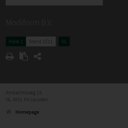
Modiform B.V.
Halle 1
Stand 1E11
NL
Ambachtsweg 15
NL 3831 KA Leusden
Homepage