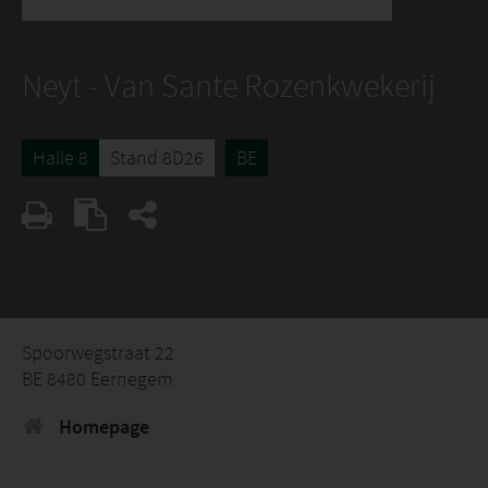
Neyt - Van Sante Rozenkwekerij
Halle 8
Stand 8D26
BE
Spoorwegstraat 22
BE 8480 Eernegem
Homepage