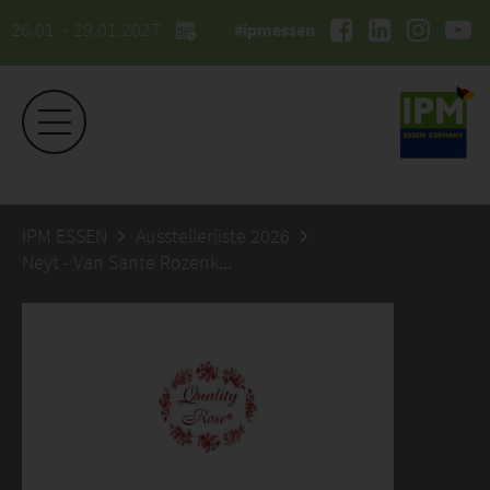
26.01. - 29.01.2027
#ipmessen
IPM ESSEN
Ausstellerliste 2026
Neyt - Van Sante Rozenkwekerij