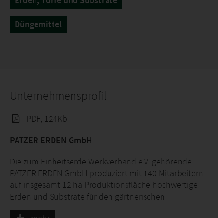
Erden, Torfe und Substrate
Düngemittel
Unternehmensprofil
PDF, 124Kb
PATZER ERDEN GmbH
Die zum Einheitserde Werkverband e.V. gehörende
PATZER ERDEN GmbH produziert mit 140 Mitarbeitern
auf insgesamt 12 ha Produktionsfläche hochwertige
Erden und Substrate für den gärtnerischen
Fachhandel, den Produktionsgartenbau sowie den
mehr