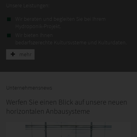
Unsere Leistungen:
Wir beraten und begleiten Sie bei Ihrem
Hydroponik-Projekt.
Wir bieten Ihnen
bedarfsgerechte Kultursysteme und Kulturdaten.
Wir planen und errichten skalierbare Farmen für
mehr
Ihren Bedarf.
Wir bieten Full-Service-Leistungen aus einer Hand,
wie z. B. Monitoring, Datenanalyse,
Anbauplanungen und Zubehör (Saatgut, Dünger,
Unternehmensnews
...)
Wir transformieren gemeinsam
Werfen Sie einen Blick auf unsere neuen
Ihren gartenbaulichen Betrieb.
horizontalen Anbausysteme
Ihre Vorteile:
Schonung natürlicher Böden