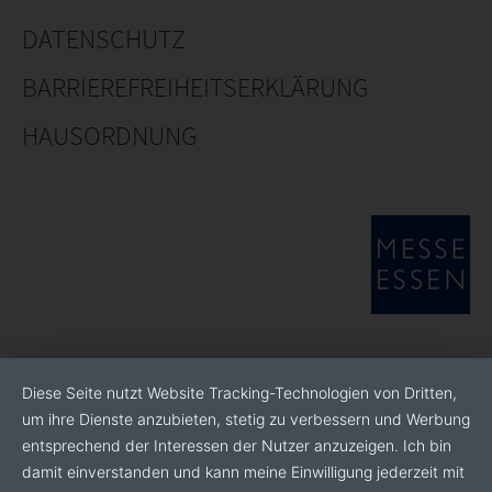
Farmen von 2-4 Jahren
DATENSCHUTZ
Das Farmsystem der Pflanzentheke eignet sich vor
BARRIEREFREIHEITSERKLÄRUNG
allem
· für Landwirte, Gemüsebauern und die, die es noch
HAUSORDNUNG
werden wollen,
· für große Gastronomiebetriebe und Kantinen, sowie
· für Entwickler brachliegender Flächen
Diese Seite nutzt Website Tracking-Technologien von Dritten,
um ihre Dienste anzubieten, stetig zu verbessern und Werbung
entsprechend der Interessen der Nutzer anzuzeigen. Ich bin
damit einverstanden und kann meine Einwilligung jederzeit mit