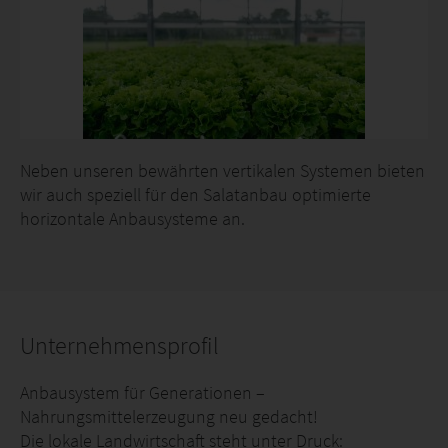
Zusätzliche Nutzung versiegelter Flächen
Bessere Flächeneffizienz mit deutlich höheren
Erträgen
Geringer Energiebedarf durch Anbau
im Folientunnel oder Gewächshaus
90 % bzw. 85 % des Wasser- und Düngebedarfs
Neben unseren bewährten vertikalen Systemen bieten
werden eingespart, verglichen mit dem
wir auch speziell für den Salatanbau optimierte
konventionellen Anbau
horizontale Anbausysteme an.
Optimale Anbauplanung und permanente
Optimierung durch systematische Auswertung real
gewonnener Daten aus Ihrer Anlage
Höhere Wachstumsraten und ausbleibender
Einsatz von Herbiziden
Unternehmensprofil
Anbausystem für Generationen –
Nahrungsmittelerzeugung neu gedacht!
Die lokale Landwirtschaft steht unter Druck: